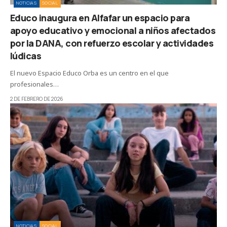
NOTICIAS
SOCIAL
Educo inaugura en Alfafar un espacio para
apoyo educativo y emocional a niños afectados
por la DANA, con refuerzo escolar y actividades
lúdicas
El nuevo Espacio Educo Orba es un centro en el que
profesionales…
2 DE FEBRERO DE 2026
NOTICIAS
SOCIAL