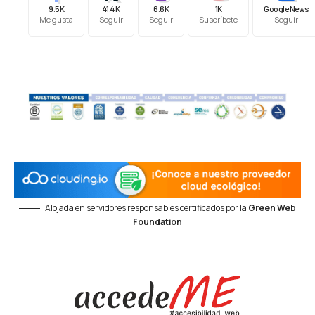
9.5K
41.4K
6.6K
1K
Google News
Me gusta
Seguir
Seguir
Suscríbete
Seguir
Alojada en servidores responsables certificados por la
Green Web
Foundation