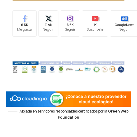
9.5K
41.4K
6.6K
1K
Google News
Me gusta
Seguir
Seguir
Suscríbete
Seguir
Alojada en servidores responsables certificados por la
Green Web
Foundation