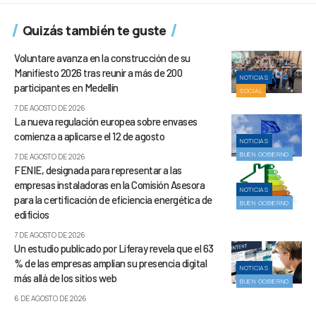
Quizás también te guste
Voluntare avanza en la construcción de su
Manifiesto 2026 tras reunir a más de 200
NOTICIAS
participantes en Medellín
SOCIAL
7 DE AGOSTO DE 2026
La nueva regulación europea sobre envases
comienza a aplicarse el 12 de agosto
NOTICIAS
BUEN GOBIERNO
7 DE AGOSTO DE 2026
FENIE, designada para representar a las
empresas instaladoras en la Comisión Asesora
NOTICIAS
para la certificación de eficiencia energética de
BUEN GOBIERNO
edificios
7 DE AGOSTO DE 2026
Un estudio publicado por Liferay revela que el 63
% de las empresas amplían su presencia digital
NOTICIAS
más allá de los sitios web
BUEN GOBIERNO
6 DE AGOSTO DE 2026