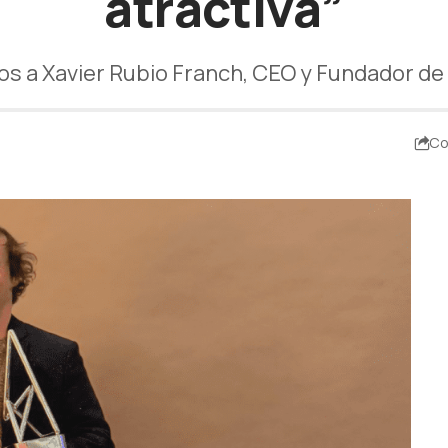
atractiva”
os a Xavier Rubio Franch, CEO y Fundador d
Co