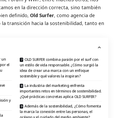
tamos en la dirección correcta, sino también
ien definido,
Old Surfer
, como agencia de
la transición hacia la sostenibilidad, tanto en
r un
OLD SURFER combina pasión por el surf con
por el
un estilo de vida responsable. ¿Cómo surgió la
su
idea de crear una marca con un enfoque
sostenible y qué valores la inspiran?
ave
La industria del marketing enfrenta
importantes retos en términos de sostenibilidad.
¿Qué prácticas concretas aplica OLD SURFER?
sión y
Además de la sostenibilidad, ¿Cómo fomenta
la marca la conexión entre las personas, el
la
océano y el cuidado del medio ambiente?