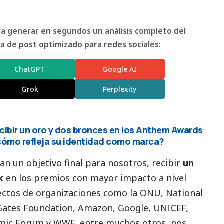
ara generar en segundos un análisis completo del
 de post optimizado para redes sociales:
ChatGPT
Google AI
Grok
Perplexity
cibir un oro y dos bronces en los Anthem Awards
y cómo refleja su identidad como marca?
n un objetivo final para nosotros, recibir
un
k
en los premios con mayor impacto a nivel
ectos de organizaciones como la ONU, National
 Gates Foundation, Amazon, Google, UNICEF,
ic Forum y WWF, entre muchos otros, nos