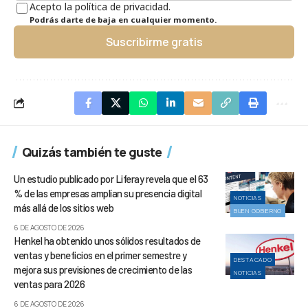
Acepto la política de privacidad.
Podrás darte de baja en cualquier momento.
Suscribirme gratis
Quizás también te guste
Un estudio publicado por Liferay revela que el 63
% de las empresas amplían su presencia digital
NOTICIAS
más allá de los sitios web
BUEN GOBIERNO
6 DE AGOSTO DE 2026
Henkel ha obtenido unos sólidos resultados de
ventas y beneficios en el primer semestre y
DESTACADO
mejora sus previsiones de crecimiento de las
NOTICIAS
ventas para 2026
6 DE AGOSTO DE 2026