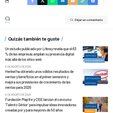
Dejar un comentario
Quizás también te guste
Un estudio publicado por Liferay revela que el 63
% de las empresas amplían su presencia digital
NOTICIAS
más allá de los sitios web
BUEN GOBIERNO
6 DE AGOSTO DE 2026
Henkel ha obtenido unos sólidos resultados de
ventas y beneficios en el primer semestre y
DESTACADO
mejora sus previsiones de crecimiento de las
NOTICIAS
ventas para 2026
6 DE AGOSTO DE 2026
Fundación Mapfre y CISE lanzan el concurso
‘Talento Sénior’ para impulsar ideas innovadoras
NOTICIAS
creadas por y para mayores de 50 años
SOCIAL