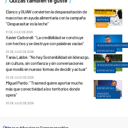
Quizás también te guste
Elanco y GUAW convierten la desparasitación de
mascotas en ayuda alimentaria con la campaña
NOTICIAS
“Desparasitar es la leche”
SOCIAL
31 DE JULIO DE 2026
Xavier Carbonell: “La credibilidad se construye
con hechos y se destruye con palabras vacías”
#20ANIVERSARIOCORR
ENTREVISTAS
30 DE JULIO DE 2026
Tania Labbé: “No hay Sostenibilidad sin liderazgo,
sin cultura, sin confianza y sin conversaciones
#20ANIVERSARIOCORR
que movilicen nuevas formas de decidir y actuar”
ENTREVISTAS
30 DE JULIO DE 2026
Miguel Pardo: “Trasmed quiere aportar mucho
más que conectividad a los territorios donde
ENTREVISTAS
GRANDES
opera”
EMPRESAS
30 DE JULIO DE 2026