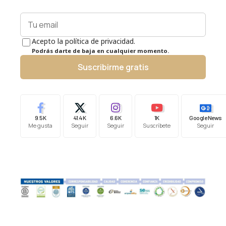
Acepto la política de privacidad.
Podrás darte de baja en cualquier momento.
Suscribirme gratis
9.5K
41.4K
6.6K
1K
Google News
Me gusta
Seguir
Seguir
Suscríbete
Seguir