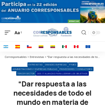
Aa
Corresponsables > Entrevistas > “Dar respuesta a las necesidades de todo el mundo en materia de diversidad”
ENTREVISTAS
GRANDES EMPRESAS
PYMES
ADMINISTRACIONES Y EMPRESAS PÚBLICAS
PROVEEDORES Y CONSULTORES
TERCER SECTOR
ODS 17 ALIANZAS PARA LOGRAR LOS OBJETIVOS
“Dar respuesta a las
necesidades de todo el
mundo en materia de