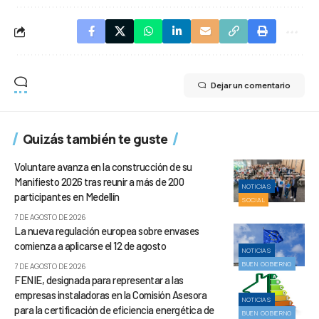
Dejar un comentario
Quizás también te guste
Voluntare avanza en la construcción de su
Manifiesto 2026 tras reunir a más de 200
NOTICIAS
participantes en Medellín
SOCIAL
7 DE AGOSTO DE 2026
La nueva regulación europea sobre envases
comienza a aplicarse el 12 de agosto
NOTICIAS
BUEN GOBIERNO
7 DE AGOSTO DE 2026
FENIE, designada para representar a las
empresas instaladoras en la Comisión Asesora
NOTICIAS
para la certificación de eficiencia energética de
BUEN GOBIERNO