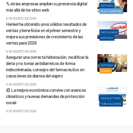
% de las empresas amplían su presencia digital
NOTICIAS
más allá de los sitios web
BUEN GOBIERNO
6 DE AGOSTO DE 2026
Henkel ha obtenido unos sólidos resultados de
ventas y beneficios en el primer semestre y
DESTACADO
mejora sus previsiones de crecimiento de las
NOTICIAS
ventas para 2026
6 DE AGOSTO DE 2026
Asegurar una correcta hidratación, modificar la
dieta y no tomar antidiarreicos de forma
NOTICIAS
indiscriminada, consejos del farmacéutico en
SOCIAL
casos leves de diarrea del viajero
6 DE AGOSTO DE 2026
📰 La mejora económica convive con avances
climáticos y nuevas demandas de protección
NEWSLETTERS
social
PUBLICACIONES
6 DE AGOSTO DE 2026