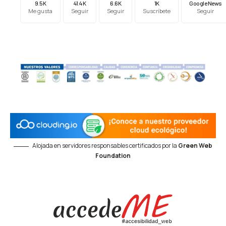
9.5K
41.4K
6.6K
1K
Google News
Me gusta
Seguir
Seguir
Suscríbete
Seguir
Alojada en servidores responsables certificados por la
Green Web
Foundation