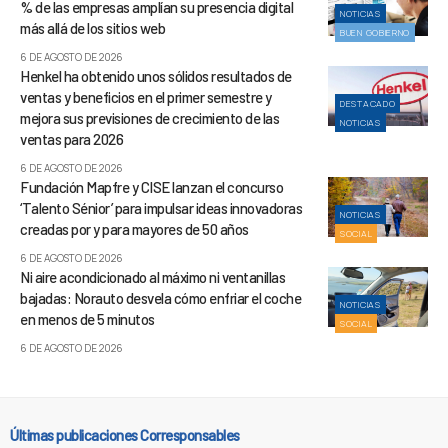
% de las empresas amplían su presencia digital
NOTICIAS
más allá de los sitios web
BUEN GOBIERNO
6 DE AGOSTO DE 2026
Henkel ha obtenido unos sólidos resultados de
ventas y beneficios en el primer semestre y
DESTACADO
mejora sus previsiones de crecimiento de las
NOTICIAS
ventas para 2026
6 DE AGOSTO DE 2026
Fundación Mapfre y CISE lanzan el concurso
‘Talento Sénior’ para impulsar ideas innovadoras
NOTICIAS
creadas por y para mayores de 50 años
SOCIAL
6 DE AGOSTO DE 2026
Ni aire acondicionado al máximo ni ventanillas
bajadas: Norauto desvela cómo enfriar el coche
NOTICIAS
en menos de 5 minutos
SOCIAL
6 DE AGOSTO DE 2026
Últimas publicaciones Corresponsables