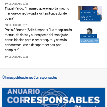
30 DE JULIO DE 2026
Miguel Pardo: “Trasmed quiere aportar mucho
más que conectividad a los territorios donde
ENTREVISTAS
GRANDES
opera”
EMPRESAS
30 DE JULIO DE 2026
Pablo Sánchez (Skills4Impact): “La recopilación
manual de datos y buena parte del trabajo de
ENTREVISTAS
consolidación para el reporting, tal y como lo
BUEN GOBIERNO
conocemos, van a desaparecer casi por
completo”
30 DE JULIO DE 2026
Últimas publicaciones Corresponsables