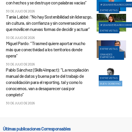
con hechos y se destruye con palabras vacías”
#20ANIVERSARIOCORR
ENTREVISTAS
30 DE JULIO DE 2026
Tania Labbé: “No hay Sostenibilidad sin liderazgo,
sin cultura, sin confianza y sin conversaciones
#20ANIVERSARIOCORR
que movilicen nuevas formas de decidir y actuar”
ENTREVISTAS
30 DE JULIO DE 2026
Miguel Pardo: “Trasmed quiere aportar mucho
más que conectividad a los territorios donde
ENTREVISTAS
GRANDES
opera”
EMPRESAS
30 DE JULIO DE 2026
Pablo Sánchez (Skills4Impact): “La recopilación
manual de datos y buena parte del trabajo de
ENTREVISTAS
consolidación para el reporting, tal y como lo
BUEN GOBIERNO
conocemos, van a desaparecer casi por
completo”
30 DE JULIO DE 2026
Últimas publicaciones Corresponsables