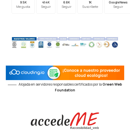
9.5K
41.4K
6.6K
1K
Google News
Me gusta
Seguir
Seguir
Suscríbete
Seguir
Alojada en servidores responsables certificados por la
Green Web
Foundation