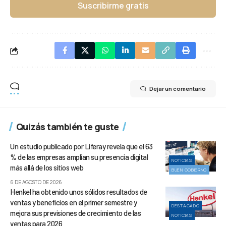
Suscribirme gratis
Dejar un comentario
Quizás también te guste
Un estudio publicado por Liferay revela que el 63
% de las empresas amplían su presencia digital
NOTICIAS
más allá de los sitios web
BUEN GOBIERNO
6 DE AGOSTO DE 2026
Henkel ha obtenido unos sólidos resultados de
ventas y beneficios en el primer semestre y
DESTACADO
mejora sus previsiones de crecimiento de las
NOTICIAS
ventas para 2026