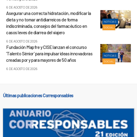
6 DE AGOSTO DE 2026
Asegurar una correcta hidratación, modificar la
dieta y no tomar antidiarreicos de forma
NOTICIAS
indiscriminada, consejos del farmacéutico en
SOCIAL
casos leves de diarrea del viajero
6 DE AGOSTO DE 2026
Fundación Mapfre y CISE lanzan el concurso
‘Talento Sénior’ para impulsar ideas innovadoras
NOTICIAS
creadas por y para mayores de 50 años
SOCIAL
6 DE AGOSTO DE 2026
Últimas publicaciones Corresponsables