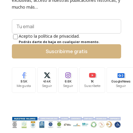
exclusivas, acceso a nuestras publicaciones históricas, y
mucho más…
Acepto la política de privacidad.
Podrás darte de baja en cualquier momento.
Suscribirme gratis
9.5K
41.4K
6.6K
1K
Google News
Me gusta
Seguir
Seguir
Suscríbete
Seguir