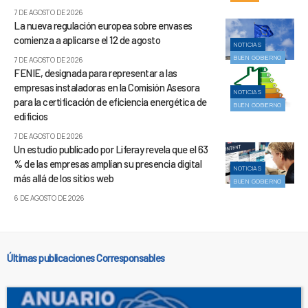
7 DE AGOSTO DE 2026
La nueva regulación europea sobre envases
comienza a aplicarse el 12 de agosto
NOTICIAS
BUEN GOBIERNO
7 DE AGOSTO DE 2026
FENIE, designada para representar a las
empresas instaladoras en la Comisión Asesora
NOTICIAS
para la certificación de eficiencia energética de
BUEN GOBIERNO
edificios
7 DE AGOSTO DE 2026
Un estudio publicado por Liferay revela que el 63
% de las empresas amplían su presencia digital
NOTICIAS
más allá de los sitios web
BUEN GOBIERNO
6 DE AGOSTO DE 2026
Últimas publicaciones Corresponsables