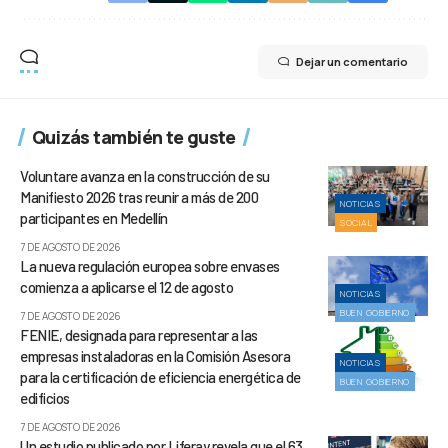
Dejar un comentario
Quizás también te guste
Voluntare avanza en la construcción de su
Manifiesto 2026 tras reunir a más de 200
NOTICIAS
participantes en Medellín
SOCIAL
7 DE AGOSTO DE 2026
La nueva regulación europea sobre envases
comienza a aplicarse el 12 de agosto
NOTICIAS
BUEN GOBIERNO
7 DE AGOSTO DE 2026
FENIE, designada para representar a las
empresas instaladoras en la Comisión Asesora
NOTICIAS
para la certificación de eficiencia energética de
BUEN GOBIERNO
edificios
7 DE AGOSTO DE 2026
Un estudio publicado por Liferay revela que el 63