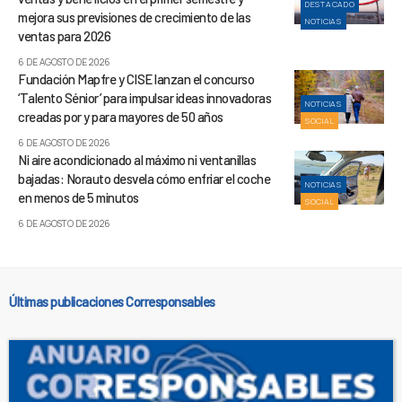
DESTACADO
mejora sus previsiones de crecimiento de las
NOTICIAS
ventas para 2026
6 DE AGOSTO DE 2026
Fundación Mapfre y CISE lanzan el concurso
‘Talento Sénior’ para impulsar ideas innovadoras
NOTICIAS
creadas por y para mayores de 50 años
SOCIAL
6 DE AGOSTO DE 2026
Ni aire acondicionado al máximo ni ventanillas
bajadas: Norauto desvela cómo enfriar el coche
NOTICIAS
en menos de 5 minutos
SOCIAL
6 DE AGOSTO DE 2026
Últimas publicaciones Corresponsables