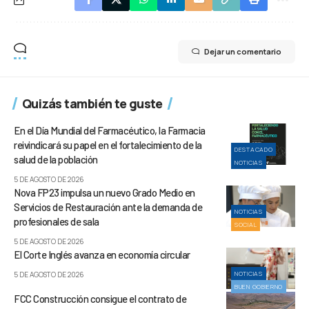
Dejar un comentario
Quizás también te guste
En el Día Mundial del Farmacéutico, la Farmacia
reivindicará su papel en el fortalecimiento de la
DESTACADO
salud de la población
NOTICIAS
5 DE AGOSTO DE 2026
Nova FP23 impulsa un nuevo Grado Medio en
Servicios de Restauración ante la demanda de
NOTICIAS
profesionales de sala
SOCIAL
5 DE AGOSTO DE 2026
El Corte Inglés avanza en economía circular
NOTICIAS
5 DE AGOSTO DE 2026
BUEN GOBIERNO
FCC Construcción consigue el contrato de