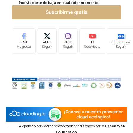
Podrás darte de baja en cualquier momento.
Suscribirme gratis
9.5K
41.4K
6.6K
1K
Google News
Me gusta
Seguir
Seguir
Suscríbete
Seguir
Alojada en servidores responsables certificados por la
Green Web
Foundation