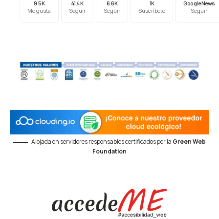
9.5K
41.4K
6.6K
1K
Google News
Me gusta
Seguir
Seguir
Suscríbete
Seguir
Alojada en servidores responsables certificados por la
Green Web
Foundation