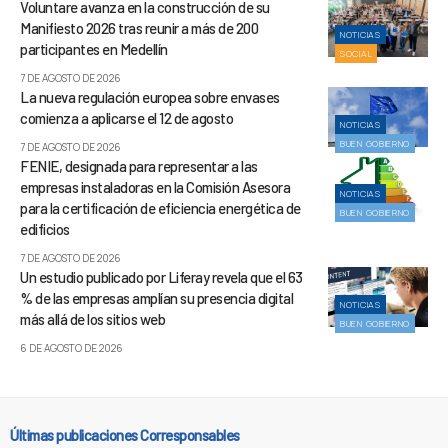
Voluntare avanza en la construcción de su
Manifiesto 2026 tras reunir a más de 200
NOTICIAS
participantes en Medellín
SOCIAL
7 DE AGOSTO DE 2026
La nueva regulación europea sobre envases
comienza a aplicarse el 12 de agosto
NOTICIAS
BUEN GOBIERNO
7 DE AGOSTO DE 2026
FENIE, designada para representar a las
empresas instaladoras en la Comisión Asesora
NOTICIAS
para la certificación de eficiencia energética de
BUEN GOBIERNO
edificios
7 DE AGOSTO DE 2026
Un estudio publicado por Liferay revela que el 63
% de las empresas amplían su presencia digital
NOTICIAS
más allá de los sitios web
BUEN GOBIERNO
6 DE AGOSTO DE 2026
Últimas publicaciones Corresponsables