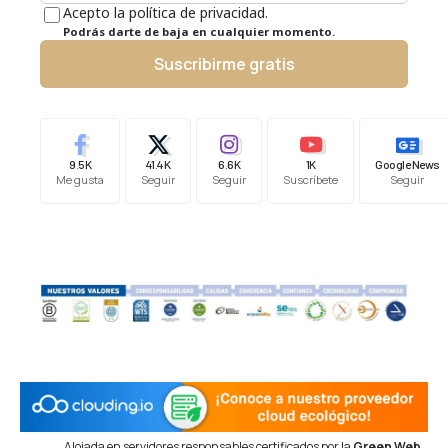
Acepto la política de privacidad.
Podrás darte de baja en cualquier momento.
Suscribirme gratis
9.5K
41.4K
6.6K
1K
Google News
Me gusta
Seguir
Seguir
Suscríbete
Seguir
Alojada en servidores responsables certificados por la
Green Web