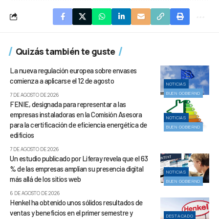
Quizás también te guste
La nueva regulación europea sobre envases
comienza a aplicarse el 12 de agosto
NOTICIAS
BUEN GOBIERNO
7 DE AGOSTO DE 2026
FENIE, designada para representar a las
empresas instaladoras en la Comisión Asesora
NOTICIAS
para la certificación de eficiencia energética de
BUEN GOBIERNO
edificios
7 DE AGOSTO DE 2026
Un estudio publicado por Liferay revela que el 63
% de las empresas amplían su presencia digital
NOTICIAS
más allá de los sitios web
BUEN GOBIERNO
6 DE AGOSTO DE 2026
Henkel ha obtenido unos sólidos resultados de
ventas y beneficios en el primer semestre y
DESTACADO