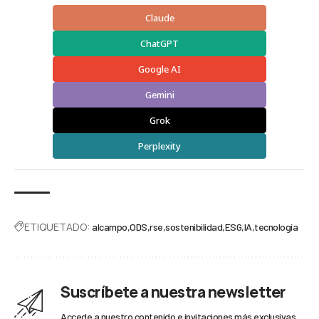
Claude
ChatGPT
Google AI
Gemini
Grok
Perplexity
ETIQUETADO:
alcampo
ODS
rse
sostenibilidad
ESG
IA
tecnología
Suscríbete a nuestra newsletter
Accede a nuestro contenido e invitaciones más exclusivas.