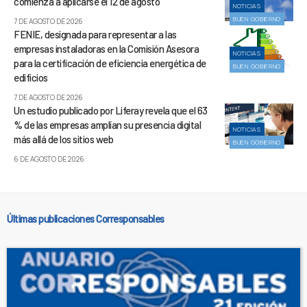
comienza a aplicarse el 12 de agosto
NOTICIAS
BUEN GOBIERNO
7 DE AGOSTO DE 2026
FENIE, designada para representar a las
empresas instaladoras en la Comisión Asesora
NOTICIAS
para la certificación de eficiencia energética de
BUEN GOBIERNO
edificios
7 DE AGOSTO DE 2026
Un estudio publicado por Liferay revela que el 63
% de las empresas amplían su presencia digital
NOTICIAS
más allá de los sitios web
BUEN GOBIERNO
6 DE AGOSTO DE 2026
Últimas publicaciones Corresponsables