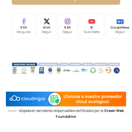
9.5K
41.4K
6.6K
1K
Google News
Me gusta
Seguir
Seguir
Suscríbete
Seguir
Alojada en servidores responsables certificados por la
Green Web
Foundation