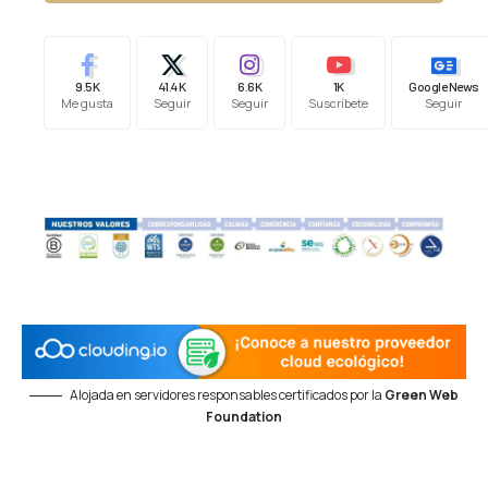
9.5K
41.4K
6.6K
1K
Google News
Me gusta
Seguir
Seguir
Suscríbete
Seguir
Alojada en servidores responsables certificados por la
Green Web
Foundation