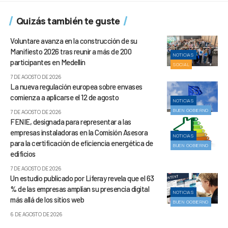
Quizás también te guste
Voluntare avanza en la construcción de su
Manifiesto 2026 tras reunir a más de 200
NOTICIAS
participantes en Medellín
SOCIAL
7 DE AGOSTO DE 2026
La nueva regulación europea sobre envases
comienza a aplicarse el 12 de agosto
NOTICIAS
BUEN GOBIERNO
7 DE AGOSTO DE 2026
FENIE, designada para representar a las
empresas instaladoras en la Comisión Asesora
NOTICIAS
para la certificación de eficiencia energética de
BUEN GOBIERNO
edificios
7 DE AGOSTO DE 2026
Un estudio publicado por Liferay revela que el 63
% de las empresas amplían su presencia digital
NOTICIAS
más allá de los sitios web
BUEN GOBIERNO
6 DE AGOSTO DE 2026