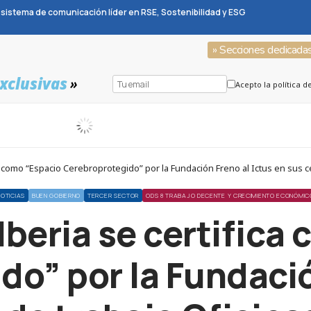
sistema de comunicación líder en RSE, Sostenibilidad y ESG
» Secciones dedicada
xclusivas
»
Acepto la política d
 como “Espacio Cerebroprotegido” por la Fundación Freno al Ictus en sus 
NOTICIAS
BUEN GOBIERNO
TERCER SECTOR
ODS 8 TRABAJO DECENTE Y CRECIMIENTO ECONÓMIC
beria se certifica
o” por la Fundació