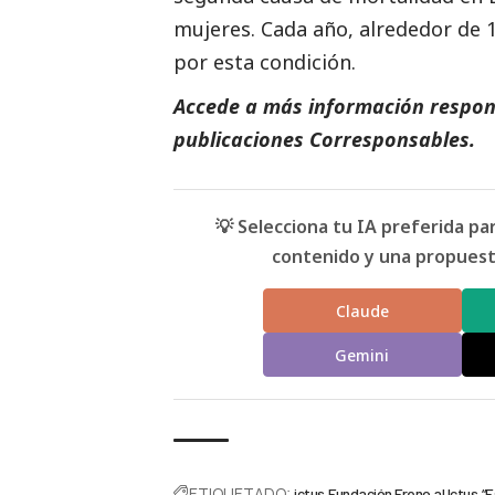
mujeres. Cada año, alrededor de 
por esta condición.
Accede a más información respons
publicaciones Corresponsables
.
💡 Selecciona tu IA preferida p
contenido y una propuesta
Claude
Gemini
ETIQUETADO:
ictus
Fundación Freno al Ictus
“E