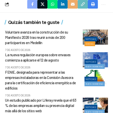
Quizás también te guste
Voluntare avanza en la construcción de su
Manifiesto 2026 tras reunir a más de 200
NOTICIAS
participantes en Medellín
SOCIAL
7 DE AGOSTO DE 2026
La nueva regulación europea sobre envases
comienza a aplicarse el 12 de agosto
NOTICIAS
BUEN GOBIERNO
7 DE AGOSTO DE 2026
FENIE, designada para representar a las
empresas instaladoras en la Comisión Asesora
NOTICIAS
para la certificación de eficiencia energética de
BUEN GOBIERNO
edificios
7 DE AGOSTO DE 2026
Un estudio publicado por Liferay revela que el 63
% de las empresas amplían su presencia digital
NOTICIAS
más allá de los sitios web
BUEN GOBIERNO