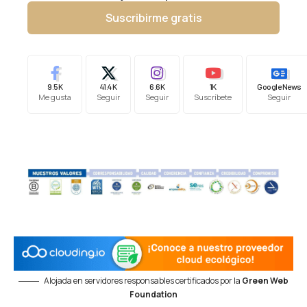
Suscribirme gratis
9.5K
41.4K
6.6K
1K
Google News
Me gusta
Seguir
Seguir
Suscríbete
Seguir
Alojada en servidores responsables certificados por la
Green Web
Foundation