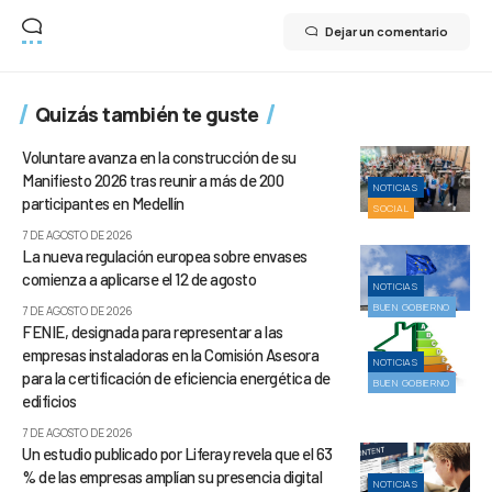
Dejar un comentario
Quizás también te guste
Voluntare avanza en la construcción de su
Manifiesto 2026 tras reunir a más de 200
NOTICIAS
participantes en Medellín
SOCIAL
7 DE AGOSTO DE 2026
La nueva regulación europea sobre envases
comienza a aplicarse el 12 de agosto
NOTICIAS
BUEN GOBIERNO
7 DE AGOSTO DE 2026
FENIE, designada para representar a las
empresas instaladoras en la Comisión Asesora
NOTICIAS
para la certificación de eficiencia energética de
BUEN GOBIERNO
edificios
7 DE AGOSTO DE 2026
Un estudio publicado por Liferay revela que el 63
% de las empresas amplían su presencia digital
NOTICIAS