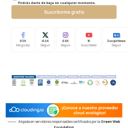
Podrás darte de baja en cualquier momento.
Suscribirme gratis
9.5K
41.4K
6.6K
1K
Google News
Me gusta
Seguir
Seguir
Suscríbete
Seguir
Alojada en servidores responsables certificados por la
Green Web
Foundation