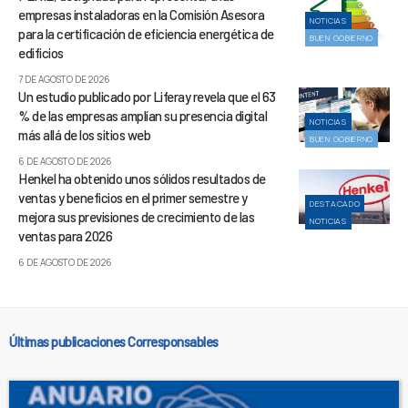
empresas instaladoras en la Comisión Asesora
NOTICIAS
para la certificación de eficiencia energética de
BUEN GOBIERNO
edificios
7 DE AGOSTO DE 2026
Un estudio publicado por Liferay revela que el 63
% de las empresas amplían su presencia digital
NOTICIAS
más allá de los sitios web
BUEN GOBIERNO
6 DE AGOSTO DE 2026
Henkel ha obtenido unos sólidos resultados de
ventas y beneficios en el primer semestre y
DESTACADO
mejora sus previsiones de crecimiento de las
NOTICIAS
ventas para 2026
6 DE AGOSTO DE 2026
Últimas publicaciones Corresponsables