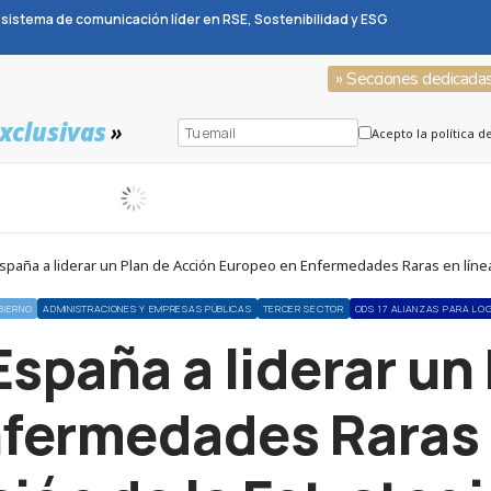
sistema de comunicación líder en RSE, Sostenibilidad y ESG
» Secciones dedicada
xclusivas
»
Acepto la política d
spaña a liderar un Plan de Acción Europeo en Enfermedades Raras en línea c
BIERNO
ADMINISTRACIONES Y EMPRESAS PÚBLICAS
TERCER SECTOR
ODS 17 ALIANZAS PARA LO
España a liderar un
fermedades Raras e