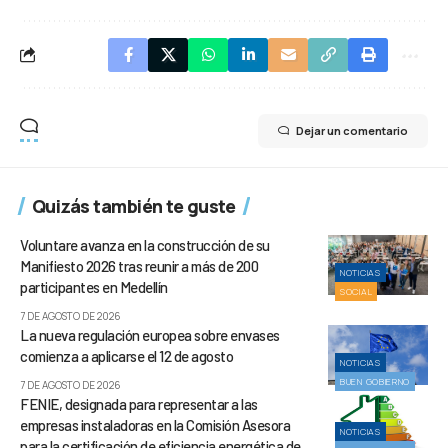
Dejar un comentario
Quizás también te guste
Voluntare avanza en la construcción de su
Manifiesto 2026 tras reunir a más de 200
NOTICIAS
participantes en Medellín
SOCIAL
7 DE AGOSTO DE 2026
La nueva regulación europea sobre envases
comienza a aplicarse el 12 de agosto
NOTICIAS
BUEN GOBIERNO
7 DE AGOSTO DE 2026
FENIE, designada para representar a las
empresas instaladoras en la Comisión Asesora
NOTICIAS
para la certificación de eficiencia energética de