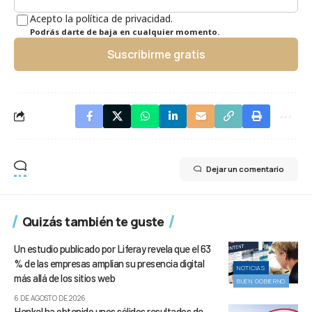
Acepto la política de privacidad.
Podrás darte de baja en cualquier momento.
Suscribirme gratis
Dejar un comentario
Quizás también te guste
Un estudio publicado por Liferay revela que el 63
% de las empresas amplían su presencia digital
NOTICIAS
más allá de los sitios web
BUEN GOBIERNO
6 DE AGOSTO DE 2026
Henkel ha obtenido unos sólidos resultados de