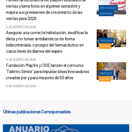
ventas y beneficios en el primer semestre y
DESTACADO
mejora sus previsiones de crecimiento de las
NOTICIAS
ventas para 2026
6 DE AGOSTO DE 2026
Asegurar una correcta hidratación, modificar la
dieta y no tomar antidiarreicos de forma
NOTICIAS
indiscriminada, consejos del farmacéutico en
SOCIAL
casos leves de diarrea del viajero
6 DE AGOSTO DE 2026
Fundación Mapfre y CISE lanzan el concurso
‘Talento Sénior’ para impulsar ideas innovadoras
NOTICIAS
creadas por y para mayores de 50 años
SOCIAL
6 DE AGOSTO DE 2026
Últimas publicaciones Corresponsables