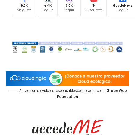
9.5K
41.4K
6.6K
1K
Google News
Me gusta
Seguir
Seguir
Suscríbete
Seguir
Alojada en servidores responsables certificados por la
Green Web
Foundation