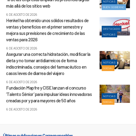
NOTICIAS
más allá de los sitios web
BUEN GOBIERNO
6 DE AGOSTO DE 2026
Henkel ha obtenido unos sólidos resultados de
ventas y beneficios en el primer semestre y
DESTACADO
mejora sus previsiones de crecimiento de las
NOTICIAS
ventas para 2026
6 DE AGOSTO DE 2026
Asegurar una correcta hidratación, modificar la
dieta y no tomar antidiarreicos de forma
NOTICIAS
indiscriminada, consejos del farmacéutico en
SOCIAL
casos leves de diarrea del viajero
6 DE AGOSTO DE 2026
Fundación Mapfre y CISE lanzan el concurso
‘Talento Sénior’ para impulsar ideas innovadoras
NOTICIAS
creadas por y para mayores de 50 años
SOCIAL
6 DE AGOSTO DE 2026
Últimas publicaciones Corresponsables