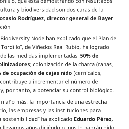
ionisio, que está demostrando con resultados
ultura y biodiversidad son dos caras de la
otasio Rodríguez, director general de Bayer
ción.
Biodiversity Node han explicado que el Plan de
l Tordillo”, de Viñedos Real Rubio, ha logrado
 de las medidas implementadas:
50% de
olinizadores
; colonización de la charca (ranas,
 de ocupación de cajas nido
(cernícalos,
o contribuye a incrementar el número de
y, por tanto, a potenciar su control biológico.
un año más, la importancia de una estrecha
io, las empresas y las instituciones para
a sostenibilidad” ha explicado
Eduardo Pérez,
 llevamos años diciéndolo, nos lo habrán oído