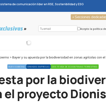
sistema de comunicación líder en RSE, Sostenibilidad y ESG
» Secciones dedicada
xclusivas
»
Acepto la política d
rno > Bayer y su apuesta por la biodiversidad en zonas agrícolas con el 
BUEN GOBIERNO
GRANDES EMPRESAS
ODS 15 VIDA DE ECOSISTEMAS TERRESTRES
esta por la biodive
 el proyecto Dionis