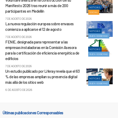
Manifiesto 2026 tras reunir a más de 200
NOTICIAS
participantes en Medellín
SOCIAL
7 DE AGOSTO DE 2026
La nueva regulación europea sobre envases
comienza a aplicarse el 12 de agosto
NOTICIAS
BUEN GOBIERNO
7 DE AGOSTO DE 2026
FENIE, designada para representar a las
empresas instaladoras en la Comisión Asesora
NOTICIAS
para la certificación de eficiencia energética de
BUEN GOBIERNO
edificios
7 DE AGOSTO DE 2026
Un estudio publicado por Liferay revela que el 63
% de las empresas amplían su presencia digital
NOTICIAS
más allá de los sitios web
BUEN GOBIERNO
6 DE AGOSTO DE 2026
Últimas publicaciones Corresponsables