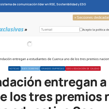
sistema de comunicación líder en RSE, Sostenibilidad y ESG
» Secciones dedicada
xclusivas
»
Acepto la política d
ndación entregan a estudiantes de Cuenca uno de los tres premios naci
NOTICIAS
BUEN GOBIERNO
GRANDES EMPRESAS
ODS 4 EDUCACIÓN DE CALIDAD
dación entregan a 
 los tres premios 