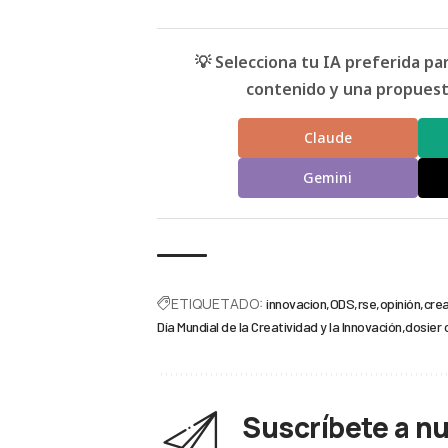
💡 Selecciona tu IA preferida p
contenido y una propuesta
Claude
Gemini
ETIQUETADO:
innovacion
ODS
rse
opinión
crea
Día Mundial de la Creatividad y la Innovación
dosier 
Suscríbete a n