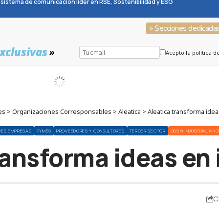
sistema de comunicación líder en RSE, Sostenibilidad y ESG
» Secciones dedicada
xclusivas
»
Acepto la política d
s > Organizaciones Corresponsables > Aleatica > Aleatica transforma idea
DES EMPRESAS
PYMES
PROVEEDORES Y CONSULTORES
TERCER SECTOR
ODS 9 INDUSTRIA, IN
ransforma ideas en
C