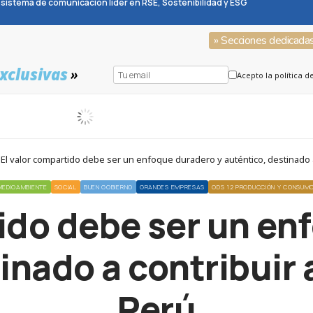
sistema de comunicación líder en RSE, Sostenibilidad y ESG
» Secciones dedicada
xclusivas
»
Acepto la política d
El valor compartido debe ser un enfoque duradero y auténtico, destinado a 
MEDIOAMBIENTE
SOCIAL
BUEN GOBIERNO
GRANDES EMPRESAS
ODS 12 PRODUCCIÓN Y CONSUM
tido debe ser un en
inado a contribuir a
Perú