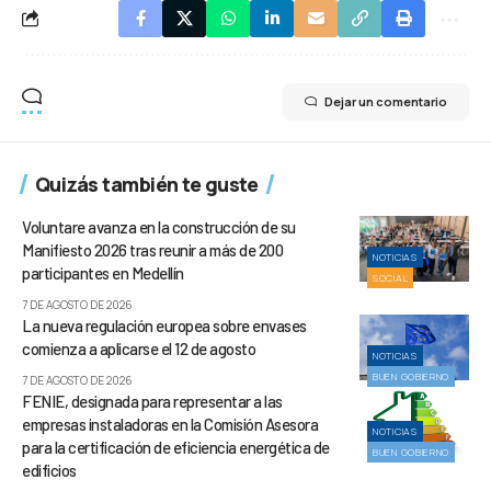
Dejar un comentario
Quizás también te guste
Voluntare avanza en la construcción de su
Manifiesto 2026 tras reunir a más de 200
NOTICIAS
participantes en Medellín
SOCIAL
7 DE AGOSTO DE 2026
La nueva regulación europea sobre envases
comienza a aplicarse el 12 de agosto
NOTICIAS
BUEN GOBIERNO
7 DE AGOSTO DE 2026
FENIE, designada para representar a las
empresas instaladoras en la Comisión Asesora
NOTICIAS
para la certificación de eficiencia energética de
BUEN GOBIERNO
edificios