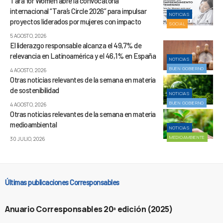
Tara for Women abre la convocatoria
internacional “Tara’s Circle 2026” para impulsar
NOTICIAS
proyectos liderados por mujeres con impacto
SOCIAL
5 AGOSTO, 2026
El liderazgo responsable alcanza el 49,7% de
relevancia en Latinoamérica y el 46,1% en España
NOTICIAS
BUEN GOBIERNO
4 AGOSTO, 2026
Otras noticias relevantes de la semana en materia
de sostenibilidad
NOTICIAS
BUEN GOBIERNO
4 AGOSTO, 2026
Otras noticias relevantes de la semana en materia
medioambiental
NOTICIAS
MEDIOAMBIENTE
30 JULIO, 2026
Últimas publicaciones Corresponsables
Anuario Corresponsables 20ª edición (2025)