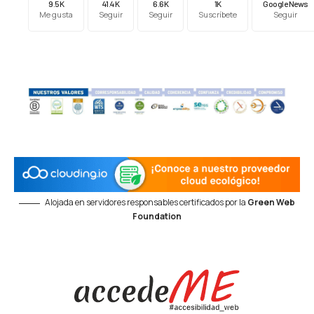
9.5K
41.4K
6.6K
1K
Google News
Me gusta
Seguir
Seguir
Suscríbete
Seguir
Alojada en servidores responsables certificados por la
Green Web
Foundation