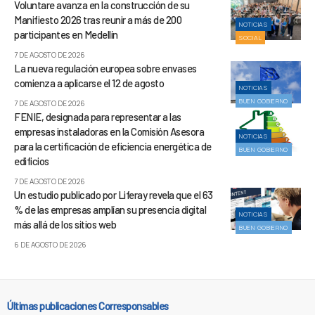
Voluntare avanza en la construcción de su
Manifiesto 2026 tras reunir a más de 200
NOTICIAS
participantes en Medellín
SOCIAL
7 DE AGOSTO DE 2026
La nueva regulación europea sobre envases
comienza a aplicarse el 12 de agosto
NOTICIAS
BUEN GOBIERNO
7 DE AGOSTO DE 2026
FENIE, designada para representar a las
empresas instaladoras en la Comisión Asesora
NOTICIAS
para la certificación de eficiencia energética de
BUEN GOBIERNO
edificios
7 DE AGOSTO DE 2026
Un estudio publicado por Liferay revela que el 63
% de las empresas amplían su presencia digital
NOTICIAS
más allá de los sitios web
BUEN GOBIERNO
6 DE AGOSTO DE 2026
Últimas publicaciones Corresponsables