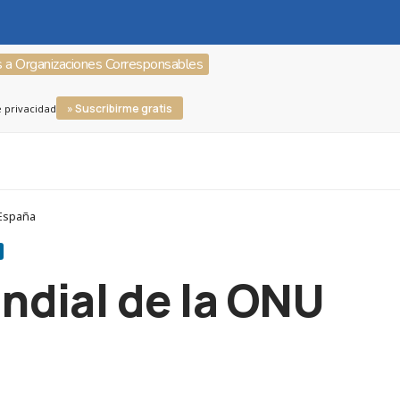
s a Organizaciones Corresponsables
» Suscribirme gratis
e privacidad
 España
undial de la ONU