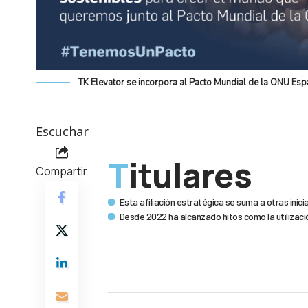
TK Elevator se incorpora al Pacto Mundial de la ONU Es
Escuchar
Titulares
Compartir
Esta afiliación estratégica se suma a otras inic
Desde 2022 ha alcanzado hitos como la utilizaci