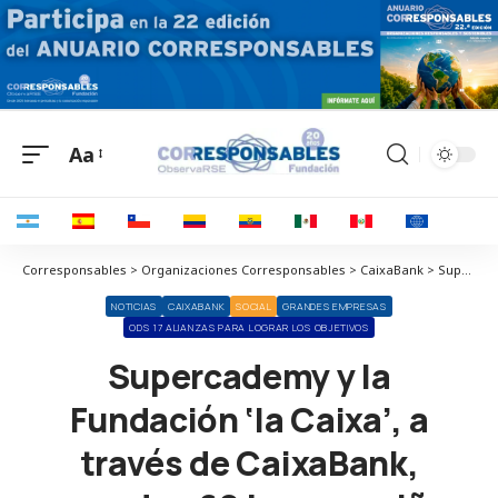
Aa
Corresponsables > Organizaciones Corresponsables > CaixaBank > Supercademy y la Fundación ‘la Caixa’, a través de CaixaBank, conceden 60 becas a niños en entornos vulnerables
NOTICIAS
CAIXABANK
SOCIAL
GRANDES EMPRESAS
ODS 17 ALIANZAS PARA LOGRAR LOS OBJETIVOS
Supercademy y la
Fundación ‘la Caixa’, a
través de CaixaBank,