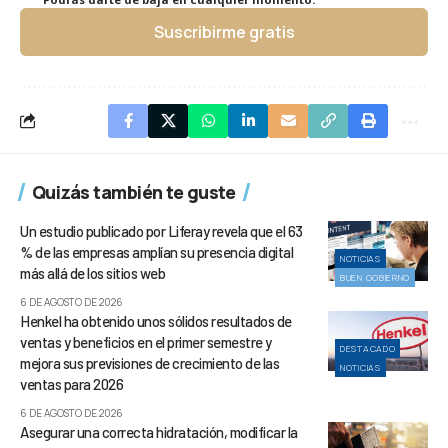
Suscribirme gratis
Quizás también te guste
Un estudio publicado por Liferay revela que el 63
% de las empresas amplían su presencia digital
NOTICIAS
más allá de los sitios web
BUEN GOBIERNO
6 DE AGOSTO DE 2026
Henkel ha obtenido unos sólidos resultados de
ventas y beneficios en el primer semestre y
DESTACADO
mejora sus previsiones de crecimiento de las
NOTICIAS
ventas para 2026
6 DE AGOSTO DE 2026
Asegurar una correcta hidratación, modificar la