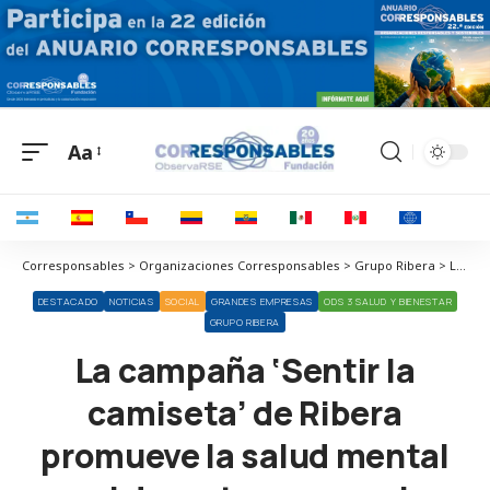
Aa
Corresponsables > Organizaciones Corresponsables > Grupo Ribera > La campaña ‘Sentir la camiseta’ de Ribera promueve la salud mental en el deporte y supera las 20,000 personas impactadas
DESTACADO
NOTICIAS
SOCIAL
GRANDES EMPRESAS
ODS 3 SALUD Y BIENESTAR
GRUPO RIBERA
La campaña ‘Sentir la
camiseta’ de Ribera
promueve la salud mental