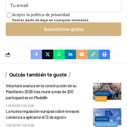
Acepto la política de privacidad.
Podrás darte de baja en cualquier momento.
Suscribirme gratis
Quizás también te guste
Voluntare avanza en la construcción de su
Manifiesto 2026 tras reunir a más de 200
NOTICIAS
participantes en Medellín
SOCIAL
7 DE AGOSTO DE 2026
La nueva regulación europea sobre envases
comienza a aplicarse el 12 de agosto
NOTICIAS
BUEN GOBIERNO
7 DE AGOSTO DE 2026