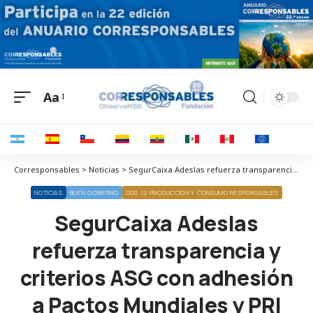
Aa
Corresponsables > Noticias > SegurCaixa Adeslas refuerza transparencia y criterios ASG con adhesión a Pactos Mundiales y PRI
NOTICIAS
BUEN GOBIERNO
ODS 12 PRODUCCIÓN Y CONSUMO RESPONSABLES
SegurCaixa Adeslas
refuerza transparencia y
criterios ASG con adhesión
a Pactos Mundiales y PRI