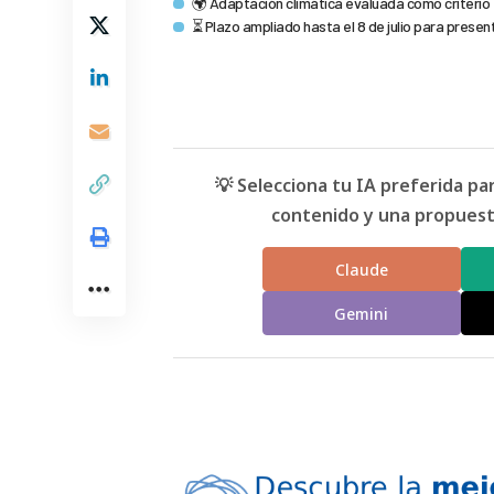
🌍 Adaptación climática evaluada como criterio 
⏳ Plazo ampliado hasta el 8 de julio para prese
💡 Selecciona tu IA preferida p
contenido y una propuesta
Claude
Gemini