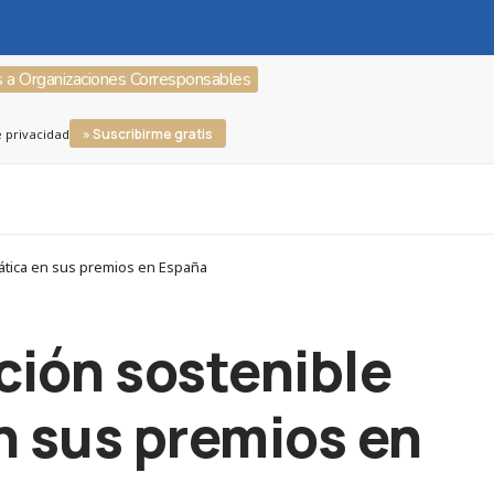
s a Organizaciones Corresponsables
» Suscribirme gratis
e privacidad
mática en sus premios en España
ción sostenible
n sus premios en