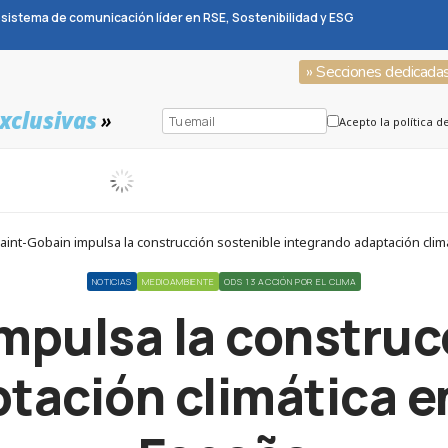
sistema de comunicación líder en RSE, Sostenibilidad y ESG
» Secciones dedicada
xclusivas
»
Acepto la política d
aint-Gobain impulsa la construcción sostenible integrando adaptación cli
NOTICIAS
MEDIOAMBIENTE
ODS 13 ACCIÓN POR EL CLIMA
mpulsa la construc
tación climática e