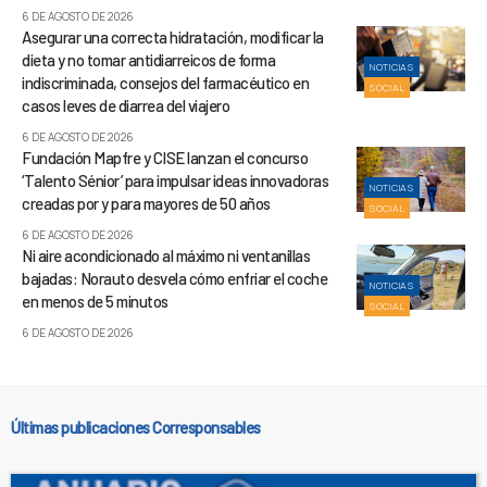
6 DE AGOSTO DE 2026
Asegurar una correcta hidratación, modificar la
dieta y no tomar antidiarreicos de forma
NOTICIAS
indiscriminada, consejos del farmacéutico en
SOCIAL
casos leves de diarrea del viajero
6 DE AGOSTO DE 2026
Fundación Mapfre y CISE lanzan el concurso
‘Talento Sénior’ para impulsar ideas innovadoras
NOTICIAS
creadas por y para mayores de 50 años
SOCIAL
6 DE AGOSTO DE 2026
Ni aire acondicionado al máximo ni ventanillas
bajadas: Norauto desvela cómo enfriar el coche
NOTICIAS
en menos de 5 minutos
SOCIAL
6 DE AGOSTO DE 2026
Últimas publicaciones Corresponsables