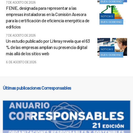
BUEN GOBIERNO
7 DE AGOSTO DE 2026
FENIE, designada para representar a las
empresas instaladoras en la Comisión Asesora
NOTICIAS
para la certificación de eficiencia energética de
BUEN GOBIERNO
edificios
7 DE AGOSTO DE 2026
Un estudio publicado por Liferay revela que el 63
% de las empresas amplían su presencia digital
NOTICIAS
más allá de los sitios web
BUEN GOBIERNO
6 DE AGOSTO DE 2026
Últimas publicaciones Corresponsables