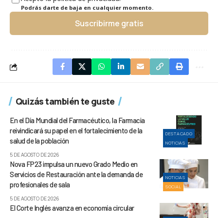
Podrás darte de baja en cualquier momento.
Suscribirme gratis
Quizás también te guste
En el Día Mundial del Farmacéutico, la Farmacia
reivindicará su papel en el fortalecimiento de la
DESTACADO
salud de la población
NOTICIAS
5 DE AGOSTO DE 2026
Nova FP23 impulsa un nuevo Grado Medio en
Servicios de Restauración ante la demanda de
NOTICIAS
profesionales de sala
SOCIAL
5 DE AGOSTO DE 2026
El Corte Inglés avanza en economía circular