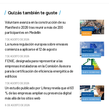
Quizás también te guste
Voluntare avanza en la construcción de su
Manifiesto 2026 tras reunir a más de 200
NOTICIAS
participantes en Medellín
SOCIAL
7 DE AGOSTO DE 2026
La nueva regulación europea sobre envases
comienza a aplicarse el 12 de agosto
NOTICIAS
BUEN GOBIERNO
7 DE AGOSTO DE 2026
FENIE, designada para representar a las
empresas instaladoras en la Comisión Asesora
NOTICIAS
para la certificación de eficiencia energética de
BUEN GOBIERNO
edificios
7 DE AGOSTO DE 2026
Un estudio publicado por Liferay revela que el 63
% de las empresas amplían su presencia digital
NOTICIAS
más allá de los sitios web
BUEN GOBIERNO
6 DE AGOSTO DE 2026