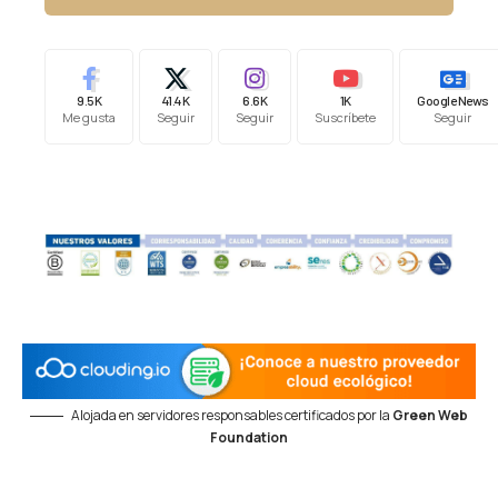
9.5K
41.4K
6.6K
1K
Google News
Me gusta
Seguir
Seguir
Suscríbete
Seguir
Alojada en servidores responsables certificados por la
Green Web
Foundation