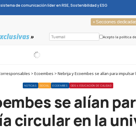
sistema de comunicación líder en RSE, Sostenibilidad y ESG
» Secciones dedicada
xclusivas
»
Acepto la política d
rresponsables > Ecoembes > Nebrija y Ecoembes se alían para impulsar la
NOTICIAS
SOCIAL
ECOEMBES
ODS 4 EDUCACIÓN DE CALIDAD
oembes se alían par
 circular en la un