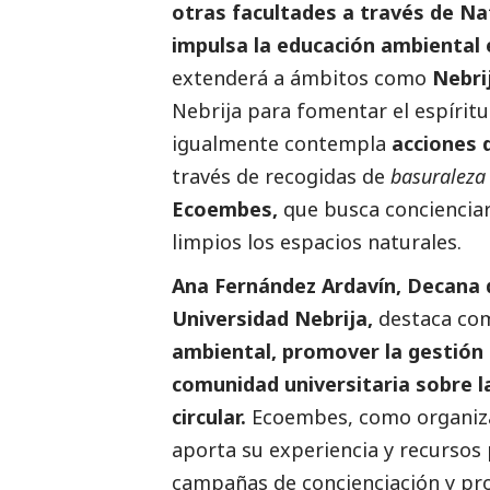
otras facultades a través de Na
impulsa la educación ambiental 
extenderá a ámbitos como
Nebri
Nebrija para fomentar el espírit
igualmente contempla
acciones 
través de recogidas de
basuraleza
Ecoembes
,
que busca concienciar
limpios los espacios naturales.
Ana Fernández Ardavín, Decana 
Universidad Nebrija,
destaca co
ambiental, promover la gestión r
comunidad universitaria sobre la
circular.
Ecoembes, como organizac
aporta su experiencia y recursos 
campañas de concienciación y pro