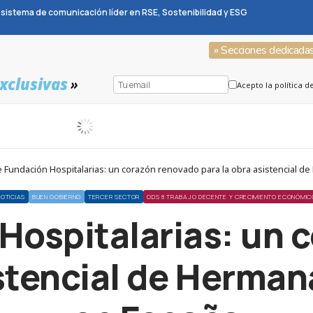
sistema de comunicación líder en RSE, Sostenibilidad y ESG
» Secciones dedicada
xclusivas
»
Acepto la política d
 Fundación Hospitalarias: un corazón renovado para la obra asistencial d
NOTICIAS
BUEN GOBIERNO
TERCER SECTOR
ODS 8 TRABAJO DECENTE Y CRECIMIENTO ECONÓMIC
Hospitalarias: un 
istencial de Herman