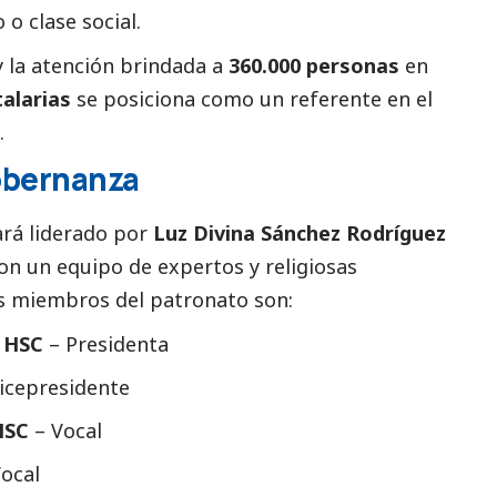
o o clase
social
.
 la atención brindada a
360.000 personas
en
alarias
se posiciona como un referente en el
.
obernanza
ará liderado por
Luz Divina Sánchez Rodríguez
n un equipo de expertos y religiosas
s miembros del patronato son:
z HSC
– Presidenta
icepresidente
HSC
– Vocal
ocal