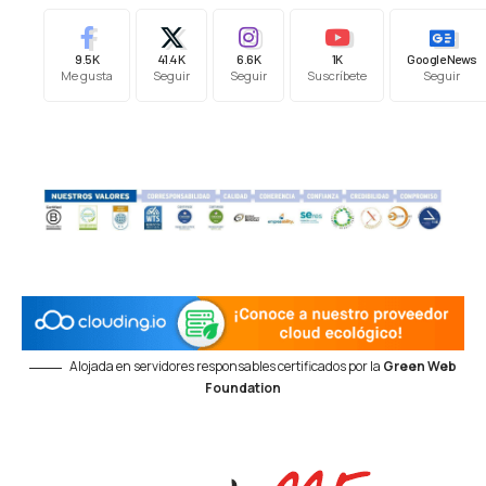
9.5K
41.4K
6.6K
1K
Google News
Me gusta
Seguir
Seguir
Suscríbete
Seguir
Alojada en servidores responsables certificados por la
Green Web
Foundation