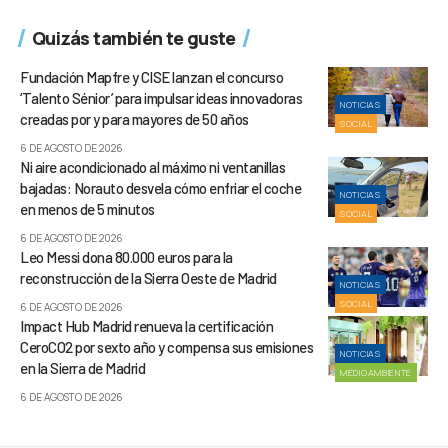
Quizás también te guste
Fundación Mapfre y CISE lanzan el concurso
‘Talento Sénior’ para impulsar ideas innovadoras
NOTICIAS
creadas por y para mayores de 50 años
SOCIAL
6 DE AGOSTO DE 2026
Ni aire acondicionado al máximo ni ventanillas
bajadas: Norauto desvela cómo enfriar el coche
NOTICIAS
en menos de 5 minutos
SOCIAL
6 DE AGOSTO DE 2026
Leo Messi dona 80.000 euros para la
reconstrucción de la Sierra Oeste de Madrid
NOTICIAS
SOCIAL
6 DE AGOSTO DE 2026
Impact Hub Madrid renueva la certificación
CeroCO2 por sexto año y compensa sus emisiones
NOTICIAS
en la Sierra de Madrid
MEDIOAMBIENTE
6 DE AGOSTO DE 2026